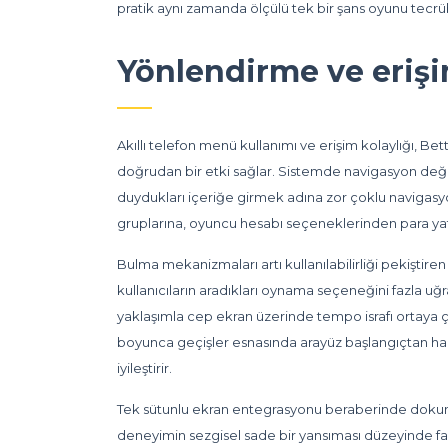
pratik aynı zamanda ölçülü tek bir şans oyunu tecrü
Yönlendirme ve erişi
Akıllı telefon menü kullanımı ve erişim kolaylığı, Bett
doğrudan bir etki sağlar. Sistemde navigasyon değişim
duydukları içeriğe girmek adına zor çoklu navigasyo
gruplarına, oyuncu hesabı seçeneklerinden para yatı
Bulma mekanizmaları artı kullanılabilirliği pekiştire
kullanıcıların aradıkları oynama seçeneğini fazla uğ
yaklaşımla cep ekran üzerinde tempo israfı ortaya 
boyunca geçişler esnasında arayüz başlangıçtan hazı
iyileştirir.
Tek sütunlu ekran entegrasyonu beraberinde dokunm
deneyimin sezgisel sade bir yansıması düzeyinde fa