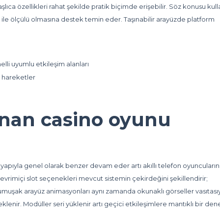
lıca özellikleri rahat şekilde pratik biçimde erişebilir. Söz konusu kul
 ile ölçülü olmasına destek temin eder. Taşınabilir arayüzde platform
lli uyumlu etkileşim alanları
ı hareketler
anan casino oyunu
ü yapıyla genel olarak benzer devam eder artı akıllı telefon oyuncuların
evrimiçi slot seçenekleri mevcut sistemin çekirdeğini şekillendirir;
uşak arayüz animasyonları aynı zamanda okunaklı görseller vasıtasıy
klenir. Modüller seri yüklenir artı geçici etkileşimlere mantıklı bir de