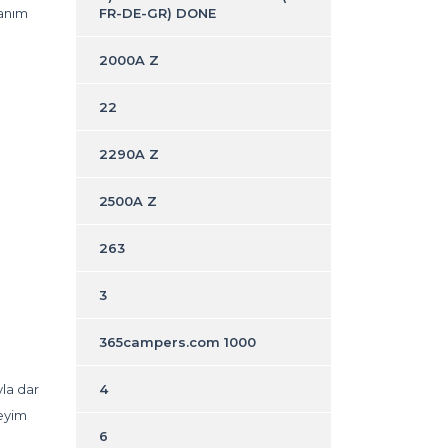
lanım
FR-DE-GR) DONE
2000A Z
22
2290A Z
2500A Z
263
3
365campers.com 1000
la dar
4
neyim
6