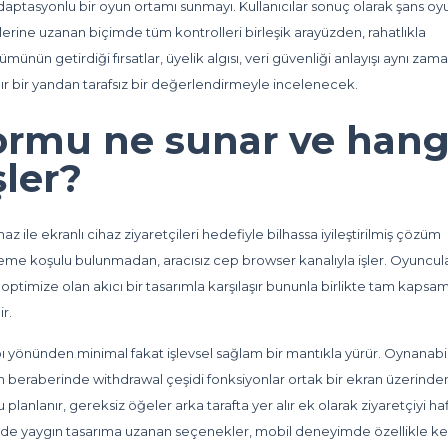
adaptasyonlu bir oyun ortamı sunmayı. Kullanıcılar sonuç olarak şans oy
mlerine uzanan biçimde tüm kontrolleri birleşik arayüzden, rahatlıkla
nün getirdiği fırsatlar, üyelik algısı, veri güvenliği anlayışı aynı za
ılır bir yandan tarafsız bir değerlendirmeyle incelenecek.
formu ne sunar ve hang
şler?
ihaz ile ekranlı cihaz ziyaretçileri hedefiyle bilhassa iyileştirilmiş çözüm
kleme koşulu bulunmadan, aracısız cep browser kanalıyla işler. Oyuncul
ptimize olan akıcı bir tasarımla karşılaşır bununla birlikte tam kapsamlı
r.
 yönünden minimal fakat işlevsel sağlam bir mantıkla yürür. Oynanabil
rım beraberinde withdrawal çeşidi fonksiyonlar ortak bir ekran üzerinde
u planlanır, gereksiz öğeler arka tarafta yer alır ek olarak ziyaretçiyi ha
zünde yaygın tasarıma uzanan seçenekler, mobil deneyimde özellikle ke