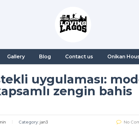
Gallery
Blog
Contact us
Onikan Hou
stekli uygulaması: mo
kapsamlı zengin bahis
min
Category:
jan3
No Co