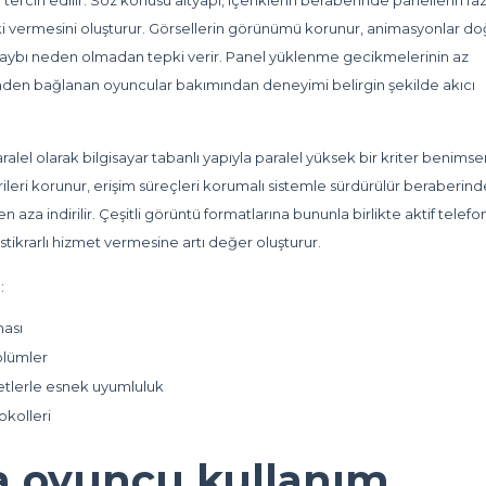
cih edilir. Söz konusu altyapı, içeriklerin beraberinde panellerin fa
i vermesini oluşturur. Görsellerin görünümü korunur, animasyonlar do
 kaybı neden olmadan tepki verir. Panel yüklenme gecikmelerinin az
rinden bağlanan oyuncular bakımından deneyimi belirgin şekilde akıcı
lel olarak bilgisayar tabanlı yapıyla paralel yüksek bir kriter benimsen
verileri korunur, erişim süreçleri korumalı sistemle sürdürülür beraberind
aza indirilir. Çeşitli görüntü formatlarına bununla birlikte aktif telefo
stikrarlı hizmet vermesine artı değer oluşturur.
:
ması
ölümler
bletlerle esnek uyumluluk
okolleri
a oyuncu kullanım