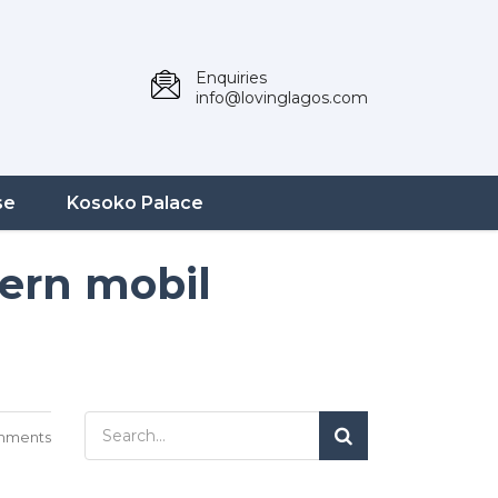
Enquiries
info@lovinglagos.com
se
Kosoko Palace
dern mobil
mments