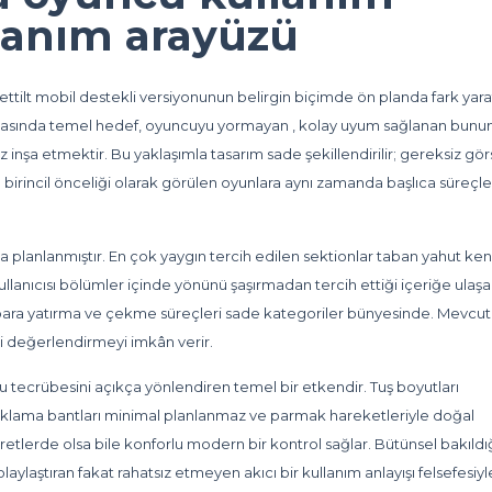
llanım arayüzü
 Bettilt mobil destekli versiyonunun belirgin biçimde ön planda fark yar
amasında temel hedef, oyuncuyu yormayan , kolay uyum sağlanan bunu
yüz inşa etmektir. Bu yaklaşımla tasarım sade şekillendirilir; gereksiz gör
n birincil önceliği olarak görülen oyunlara aynı zamanda başlıca süreçl
a planlanmıştır. En çok yaygın tercih edilen sektionlar taban yahut ke
lanıcısı bölümler içinde yönünü şaşırmadan tercih ettiği içeriğe ulaşab
 para yatırma ve çekme süreçleri sade kategoriler bünyesinde. Mevcut 
i değerlendirmeyi imkân verir.
cu tecrübesini açıkça yönlendiren temel bir etkendir. Tuş boyutları
 tıklama bantları minimal planlanmaz ve parmak hareketleriyle doğal
yaretlerde olsa bile konforlu modern bir kontrol sağlar. Bütünsel bakıld
laylaştıran fakat rahatsız etmeyen akıcı bir kullanım anlayışı felsefesiyl