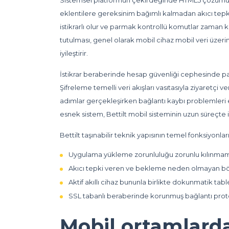
Sistemsel platformun çekirdeğinde HTML5 çözümü ter
eklentilere gereksinim bağımlı kalmadan akıcı tepk
istikrarlı olur ve parmak kontrollü komutlar zaman
tutulması, genel olarak mobil cihaz mobil veri üze
iyileştirir.
İstikrar beraberinde hesap güvenliği cephesinde para
Şifreleme temelli veri akışları vasıtasıyla ziyaretçi 
adımlar gerçekleşirken bağlantı kaybı problemleri en 
esnek sistem, Bettilt mobil sisteminin uzun süreçte i
Bettilt taşınabilir teknik yapısının temel fonksiyonları
Uygulama yükleme zorunluluğu zorunlu kılınma
Akıcı tepki veren ve bekleme neden olmayan b
Aktif akıllı cihaz bununla birlikte dokunmatik ta
SSL tabanlı beraberinde korunmuş bağlantı prot
Mobil ortamlard