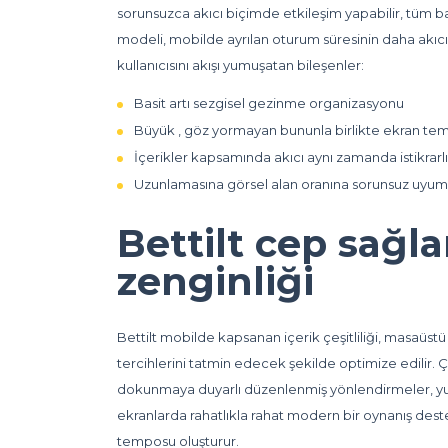
sorunsuzca akıcı biçimde etkileşim yapabilir, tüm baş
modeli, mobilde ayrılan oturum süresinin daha akıcı
kullanıcısını akışı yumuşatan bileşenler:
Basit artı sezgisel gezinme organizasyonu
Büyük , göz yormayan bununla birlikte ekran teme
İçerikler kapsamında akıcı aynı zamanda istikrarl
Uzunlamasına görsel alan oranına sorunsuz uyum
Bettilt cep sağl
zenginliği
Bettilt mobilde kapsanan içerik çeşitliliği, masaüst
tercihlerini tatmin edecek şekilde optimize edilir. Ç
dokunmaya duyarlı düzenlenmiş yönlendirmeler, yum
ekranlarda rahatlıkla rahat modern bir oynanış deste
temposu oluşturur.