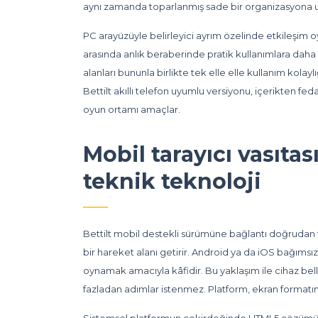
aynı zamanda toparlanmış sade bir organizasyona ul
PC arayüzüyle belirleyici ayrım özelinde etkileşim
arasında anlık beraberinde pratik kullanımlara daha
alanları bununla birlikte tek elle elle kullanım kola
Bettilt akıllı telefon uyumlu versiyonu, içerikten fe
oyun ortamı amaçlar.
Mobil tarayıcı vasıtas
teknik teknoloji
Bettilt mobil destekli sürümüne bağlantı doğrudan w
bir hareket alanı getirir. Android ya da iOS bağımsız
oynamak amacıyla kâfidir. Bu yaklaşım ile cihaz bel
fazladan adımlar istenmez. Platform, ekran formatın