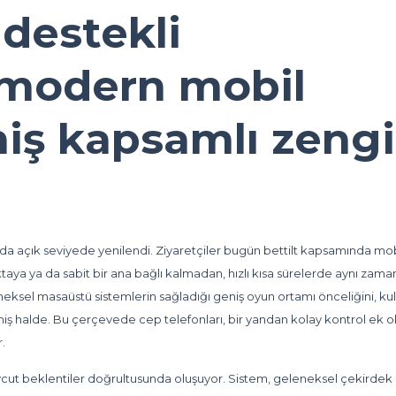
 destekli
 modern mobil
iş kapsamlı zeng
a açık seviyede yenilendi. Ziyaretçiler bugün
bettilt
kapsamında mob
oktaya ya da sabit bir ana bağlı kalmadan, hızlı kısa sürelerde aynı zam
eksel masaüstü sistemlerin sağladığı geniş oyun ortamı önceliğini, ku
lmiş halde. Bu çerçevede cep telefonları, bir yandan kolay kontrol ek o
r.
vcut beklentiler doğrultusunda oluşuyor. Sistem, geleneksel çekirdek