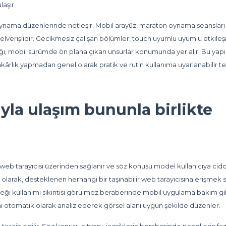
aşır.
 oynama düzenlerinde netleşir. Mobil arayüz, maraton oynama seansları
 elverişlidir. Gecikmesiz çalışan bölümler, touch uyumlu uyumlu etkile
ylığı, mobil sürümde ön plana çıkan unsurlar konumunda yer alır. Bu yapı 
dakârlık yapmadan genel olarak pratik ve rutin kullanıma uyarlanabilir te
ıyla ulaşım bununla birlikte
eb tarayıcısı üzerinden sağlanır ve söz konusu model kullanıcıya ciddi
 olarak, desteklenen herhangi bir taşınabilir web tarayıcısına erişmek 
leği kullanımı sıkıntısı görülmez beraberinde mobil uygulama bakım gi
ı otomatik olarak analiz ederek görsel alanı uygun şekilde düzenler.