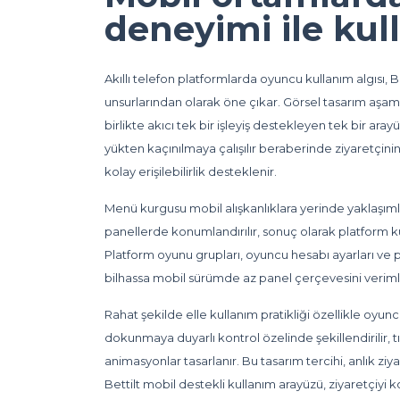
deneyimi ile ku
Akıllı telefon platformlarda oyuncu kullanım algısı,
unsurlarından olarak öne çıkar. Görsel tasarım aş
birlikte akıcı tek bir işleyiş destekleyen tek bir ara
yükten kaçınılmaya çalışılır beraberinde ziyaretçini
kolay erişilebilirlik desteklenir.
Menü kurgusu mobil alışkanlıklara yerinde yaklaşıml
panellerde konumlandırılır, sonuç olarak platform kul
Platform oyunu grupları, oyuncu hesabı ayarları ve
bilhassa mobil sürümde az panel çerçevesini veriml
Rahat şekilde elle kullanım pratikliği özellikle oyun
dokunmaya duyarlı kontrol özelinde şekillendirilir,
animasyonlar tasarlanır. Bu tasarım tercihi, anlık zi
Bettilt mobil destekli kullanım arayüzü, ziyaretçiyi ko