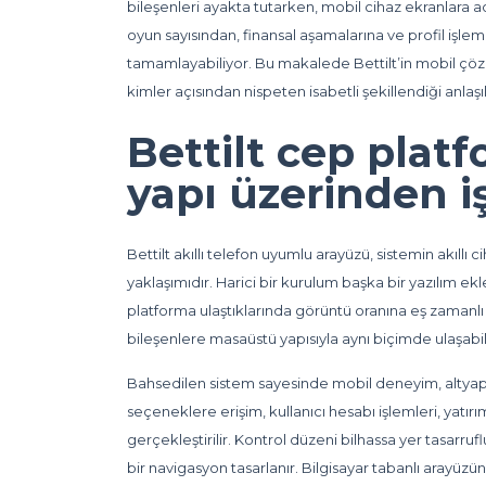
bileşenleri ayakta tutarken, mobil cihaz ekranlara 
oyun sayısından, finansal aşamalarına ve profil işle
tamamlayabiliyor. Bu makalede Bettilt’in mobil çözümü
kimler açısından nispeten isabetli şekillendiği anlaş
Bettilt cep plat
yapı üzerinden i
Bettilt akıllı telefon uyumlu arayüzü, sistemin akıllı c
yaklaşımıdır. Harici bir kurulum başka bir yazılım e
platforma ulaştıklarında görüntü oranına eş zamanlı o
bileşenlere masaüstü yapısıyla aynı biçimde ulaşabili
Bahsedilen sistem sayesinde mobil deneyim, altyapı
seçeneklere erişim, kullanıcı hesabı işlemleri, yatı
gerçekleştirilir. Kontrol düzeni bilhassa yer tasarrufl
bir navigasyon tasarlanır. Bilgisayar tabanlı arayü