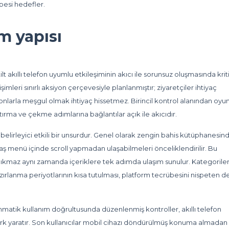
besi hedefler.
m yapısı
ilt akıllı telefon uyumlu etkileşiminin akıcı ile sorunsuz oluşmasında krit
leri sınırlı aksiyon çerçevesiyle planlanmıştır; ziyaretçiler ihtiyaç
nlarla meşgul olmak ihtiyaç hissetmez. Birincil kontrol alanından oyu
rma ve çekme adımlarına bağlantılar açık ile akıcıdır.
n belirleyici etkili bir unsurdur. Genel olarak zengin bahis kütüphanesin
raş menü içinde scroll yapmadan ulaşabilmeleri önceliklendirilir. Bu
çıkmaz aynı zamanda içeriklere tek adımda ulaşım sunulur. Kategorile
rlanma periyotlarının kısa tutulması, platform tecrübesini nispeten d
atik kullanım doğrultusunda düzenlenmiş kontroller, akıllı telefon
rk yaratır. Son kullanıcılar mobil cihazı döndürülmüş konuma almadan