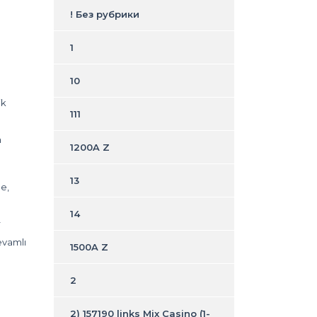
! Без рубрики
1
10
ik
111
n
1200A Z
13
de,
14
r
evamlı
1500A Z
2
2) 157190 links Mix Casino (1-